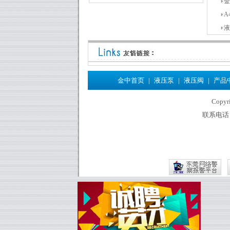
金
A
液
金中首页
|
液压泵
|
液压阀
|
产品
Copy
联系电话：86