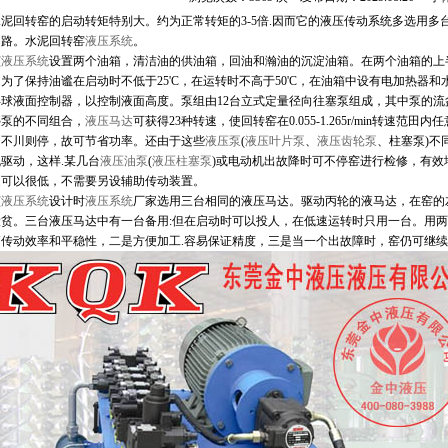
泥回转窑的启动转矩特别大。约为正常转矩的
3-5
倍
.
因而它的液压传动系统多选用多
回路。水泥回转窑
液压系统
。
该
液压系统
设置两个油箱，清洁油的供油箱，回油和瀚油的沉淀油箱。在两个油箱的上
。为了保持油谧在启动时不低于
25'C
，在运转时不高于
50'C
，在油箱中设有电加热器和
浮球液面控制器，以控制液面高度。泵组由
12
台立式定量径向往塞泵组成，其中泵的流
停泵的不同组合，
液压马达
可获得
23
种转速，使回转窑在
0.055-1.265r/min
转速范田内任
，不川则停，故可节省功率。还由于这些
液压泵
(
液压叶片泵
、
液压齿轮泵
、柱塞泵
)
不
机驱动，这样
.
某几台
液压油泵
(
液压柱塞泵
)
或电动机出故降时可不停窑进行检修，有效
速可以很低，不需要另设辅助传动装置。
该
液压系统
设计时
液压系统
厂家选用三台相同的液压马达。驱动丙轮的液马达，在窑的
设贫。三台液压马达中有一台备用
:
但在启动时可以投人，在低速运转时只用一台。用两
高传动效率和平稳性，二是方便加工
.
容易保证精度，三是当一个出故障时，窑仍可继续