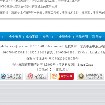
中夜压A10V液压柱塞泵：开式回路理想之选，高效驱动工业未来
4VSO液压柱塞泵在铝型材挤压机上的应用介绍
压行业：液压专业术语详解一览表，液压工程师，液压技术支持，液压泵，液压系统
中心
|
金中资质
|
成功案例
|
资讯中心
|
走进金中
|
法律声明
|
联系金中
right by www.jzyyz.com © 2012 All rights reserved. 版权所有：东莞市金中液
-0769-85831413 13925199413 传真：86-0769-85891413 Msn：kingke188
备案许可证编号:
粤ICP备2024238059号
地址:东莞市厚街赤岭莞太路65号（厚达科技园）
Bmap
Gmap
【
百度统计
】
：[网站后台]