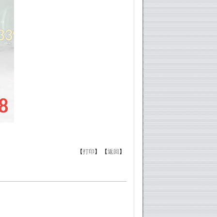
【
打印
】 【
返回
】