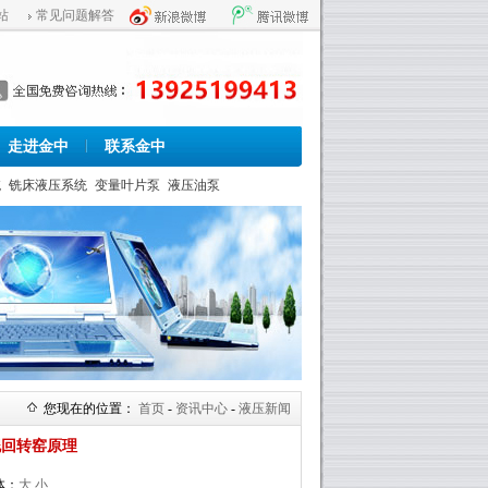
站
常见问题解答
走进金中
联系金中
统
铣床液压系统
变量叶片泵
液压油泵
您现在的位置：
首页
-
资讯中心
-
液压新闻
泥回转窑原理
体：
大
小