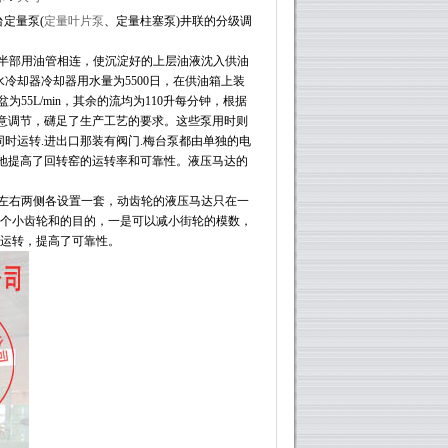
台定量泵
(
定量叶片泵
、定量柱塞泵
)
井联的分级调
半部用油管相连，使沉淀好的上层油液沈入供油
水冷却器冷却器用水量为
5500
日，在供油箱上装
盆为
55L/min
，其余的流均为
110
升每分钟，根据
意调节，礴足了生产工艺的要求。这些泵用时则
同时运转
.
进出口那装有阀门
.
梅台泵都由单独的电
地提高了回转窑的运转率和可靠性。液压马达的
左右两侧各设置一套，动齿轮的液压马达只在一
个小齿轮和的目的，一是可以减小街轮的模数，
运转，提高了可靠性。