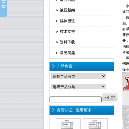
水
液压新闻
速
媒体报道
箱
有
技术支持
开
开
资料下载
动
转
常见问题
侧
产品搜索
提
资质认证 |
查看更多